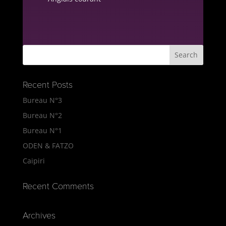
Recent Posts
Bureau N°3
Bureau N°2
Bureau N°1
ODEN & FATZO
Caipiri
Recent Comments
Archives